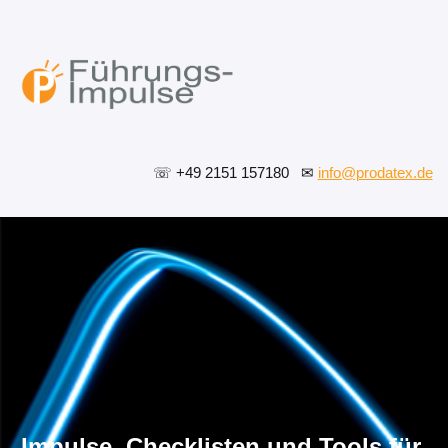
☏
 +49 2151 157180   
✉
info@prodatex.de
Impulse, Checklisten und Tools für 