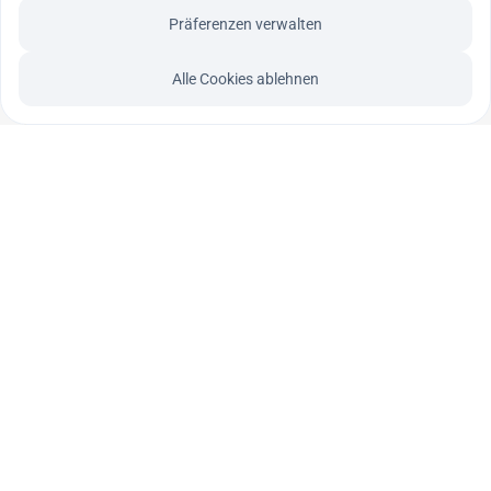
Präferenzen verwalten
Alle Cookies ablehnen
►
ein Angebot der Prodatex GmbH 
Prodatex GmbH 
PRODATEX Newsletter
Am Plänksken 45
47809 Krefeld
+49 2151 157180
info@prodatex.de
https://www.prodatex.de
Jetzt Newsletter anmelden!